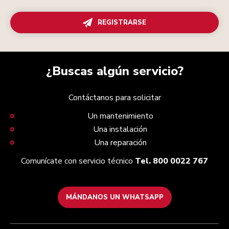
REGISTRARSE
¿Buscas algún servicio?
Contáctanos para solicitar
Un mantenimiento
Una instalación
Una reparación
Comunícate con servicio técnico
Tel. 800 0022 767
MÁNDANOS UN WHATSAPP
Servicio y soporte
Términos y condiciones
Nuestra Marca
Localiza tu tienda