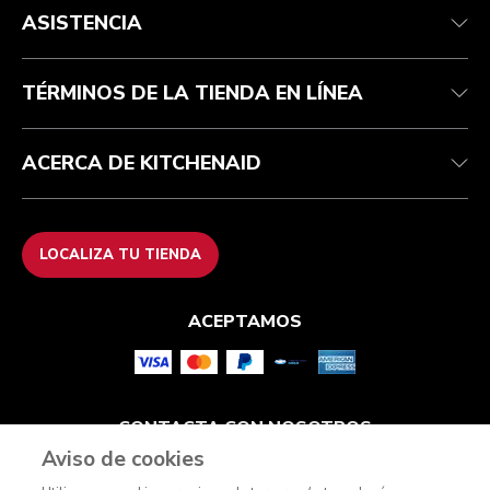
Rastrea tu pedido
Términos de promociones
Nuestra historia
ASISTENCIA
Centro de ayuda
Recolección de residuos eléctricos
Preguntas frecuentes
TÉRMINOS DE LA TIENDA EN LÍNEA
ACERCA DE KITCHENAID
LOCALIZA TU TIENDA
ACEPTAMOS
CONTACTA CON NOSOTROS
Aviso de cookies