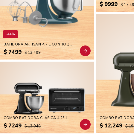
$ 9999
$ 17,4
-44%
BATIDORA ARTISAN 4.7 L CON TOQUES DE ACABADO PREMIUM
$ 7499
$ 13,499
COMBO BATIDORA CLÁSICA 4.25 L ONYX BLACK + HORNO DE MESA ELÉCTRICO CON FREIDORA DE AIRE 21 LITROS BLACK MATTE
$ 7249
$ 12,249
$ 13,949
$ 19