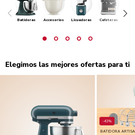
Batidoras
Accesorios
Licuadoras
Cafeteras
Tost
Elegimos las mejores ofertas para ti
-43%