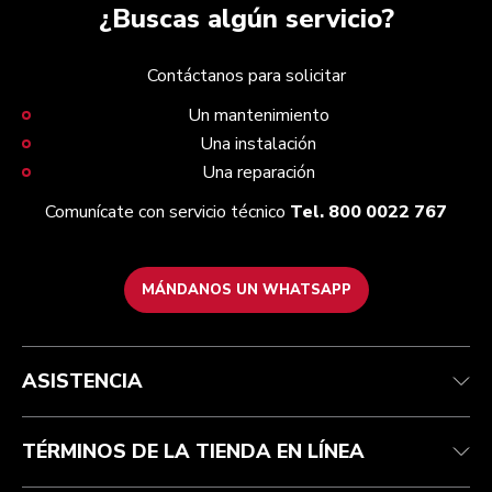
¿Buscas algún servicio?
Contáctanos para solicitar
Un mantenimiento
Una instalación
Una reparación
Comunícate con servicio técnico
Tel. 800 0022 767
MÁNDANOS UN WHATSAPP
Servicio y soporte
Términos y condiciones
Nuestra Marca
Localiza tu tienda
Rastrea tu pedido
Términos de promociones
Nuestra historia
ASISTENCIA
Centro de ayuda
Recolección de residuos eléctricos
Preguntas frecuentes
TÉRMINOS DE LA TIENDA EN LÍNEA