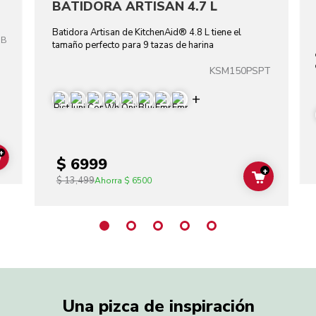
BATIDORA ARTISAN 4.7 L
Batidora Artisan de KitchenAid® 4.8 L tiene el
OB
tamaño perfecto para 9 tazas de harina
KSM150PSPT
Display more color
+
$ 6999
ADD TO CART
+
$ 13,499
ADD TO C
Ahorra
$ 6500
Una pizca de inspiración