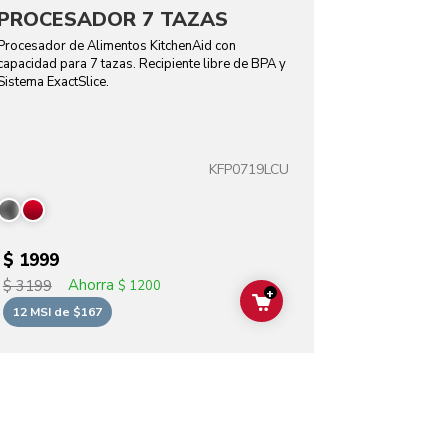
PROCESADOR 7 TAZAS
Procesador de Alimentos KitchenAid con
capacidad para 7 tazas. Recipiente libre de BPA y
Sistema ExactSlice.
KFP0719LCU
$ 1999
Ahorra
$ 3199
$ 1200
+
T
ADD TO CART
12 MSI de $167