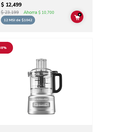
$ 12,499
Ahorra
$ 23,199
$ 10,700
+
T
ADD TO CART
12 MSI de $1042
o detail page
38%