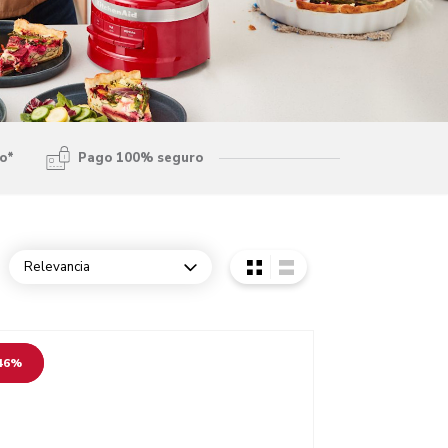
to*
Pago 100% seguro
Relevancia
Open dropdown
o detail page
46%