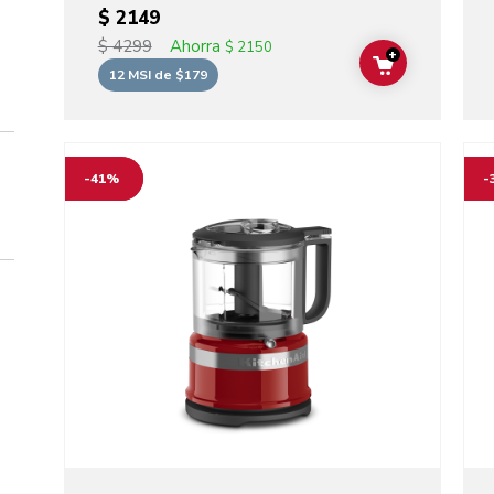
$ 2149
Ahorra
$ 4299
$ 2150
+
ADD TO CAR
12 MSI de $179
Go to detail page
Go t
-41%
-