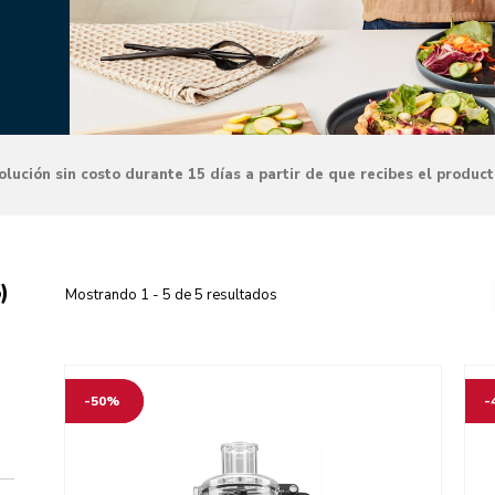
lución sin costo durante 15 días a partir de que recibes el produc
)
Mostrando
1
-
5
de
5
resultados
Go to detail page
Go t
-50%
-