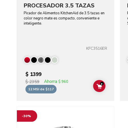
PROCESADOR 3.5 TAZAS
Picador de Alimentos KitchenAid de 3.5 tazas en
color negro mate es compacto, conveniente e
inteligente.
KFC3516ER
$ 1399
Ahorra
$ 2359
$ 960
+
ADD TO CAR
12 MSI de $117
Go to detail page
-30%