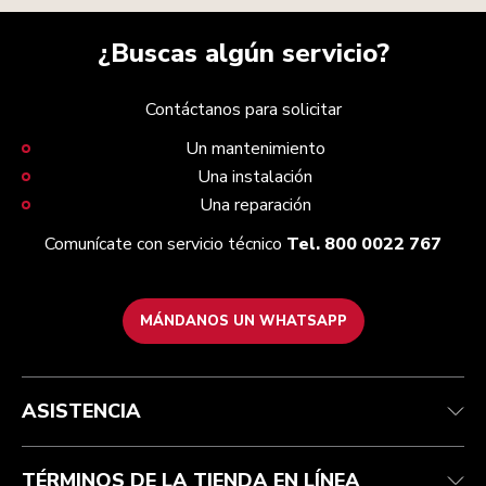
¿Buscas algún servicio?
Contáctanos para solicitar
Un mantenimiento
Una instalación
Una reparación
Comunícate con servicio técnico
Tel. 800 0022 767
MÁNDANOS UN WHATSAPP
Servicio y soporte
Términos y condiciones
Nuestra Marca
Localiza tu tienda
Rastrea tu pedido
Términos de promociones
Nuestra historia
ASISTENCIA
Centro de ayuda
Recolección de residuos eléctricos
Preguntas frecuentes
TÉRMINOS DE LA TIENDA EN LÍNEA