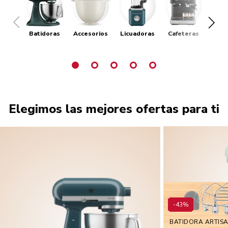
Batidoras
Accesorios
Licuadoras
Cafeteras
Tost
Elegimos las mejores ofertas para ti
-43%