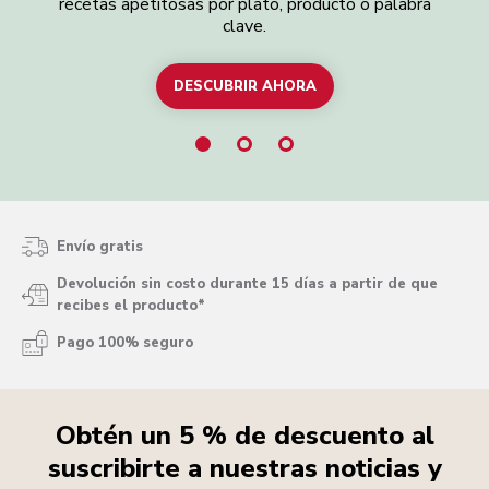
recetas apetitosas por plato, producto o palabra
d
clave.
DESCUBRIR AHORA
EXPLORAR TODAS LAS RECETAS
Envío gratis
Devolución sin costo durante 15 días a partir de que
recibes el producto*
Pago 100% seguro
Obtén un 5 % de descuento al
suscribirte a nuestras noticias y