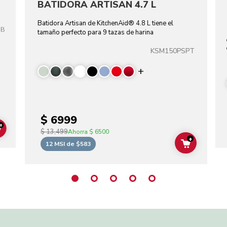
BATIDORA ARTISAN 4.7 L
Batidora Artisan de KitchenAid® 4.8 L tiene el
OB
tamaño perfecto para 9 tazas de harina
KSM150PSPT
Display more color
$ 6999
+
$ 13,499
ADD TO CART
Ahorra
$ 6500
+
12 MSI de $583
ADD TO C