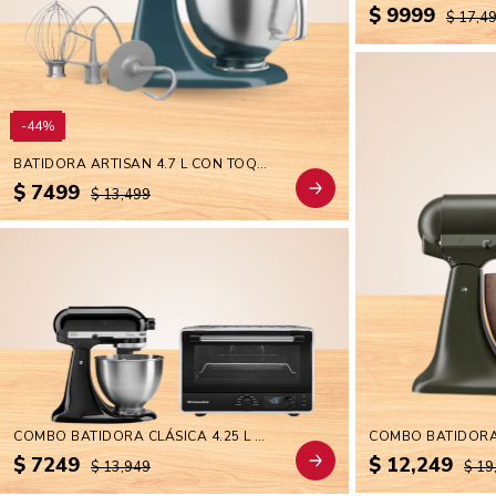
$ 9999
$ 17,4
-44%
BATIDORA ARTISAN 4.7 L CON TOQUES DE ACABADO PREMIUM
$ 7499
$ 13,499
COMBO BATIDORA CLÁSICA 4.25 L ONYX BLACK + HORNO DE MESA ELÉCTRICO CON FREIDORA DE AIRE 21 LITROS BLACK MATTE
$ 7249
$ 12,249
$ 13,949
$ 19