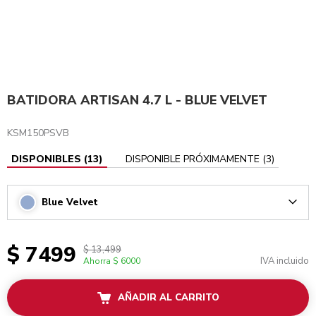
BATIDORA ARTISAN 4.7 L - BLUE VELVET
KSM150PSVB
DISPONIBLES
(
13
)
DISPONIBLE PRÓXIMAMENTE
(
3
)
Blue Velvet
Arrow
$ 7499
$ 13,499
IVA incluido
Ahorra
$ 6000
AÑADIR AL CARRITO