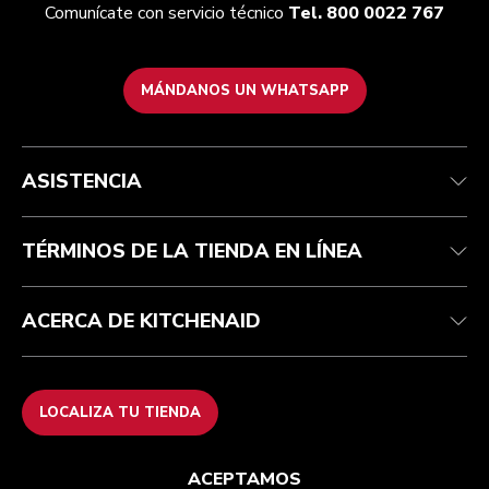
Comunícate con servicio técnico
Tel. 800 0022 767
MÁNDANOS UN WHATSAPP
Servicio y soporte
Términos y condiciones
Nuestra Marca
Localiza tu tienda
Rastrea tu pedido
Términos de promociones
Nuestra historia
ASISTENCIA
Centro de ayuda
Recolección de residuos eléctricos
Preguntas frecuentes
TÉRMINOS DE LA TIENDA EN LÍNEA
ACERCA DE KITCHENAID
LOCALIZA TU TIENDA
ACEPTAMOS