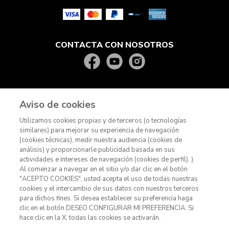
CONTACTA CON NOSOTROS
Aviso de cookies
Utilizamos cookies propias y de terceros (o tecnologías
similares) para mejorar su experiencia de navegación
(cookies técnicas), medir nuestra audiencia (cookies de
análisis) y proporcionarle publicidad basada en sus
actividades e intereses de navegación (cookies de perfil). )
© KitchenAid 2026 - Todos los derechos reservados.
Al comenzar a navegar en el sitio y/o dar clic en el botón
"ACEPTO COOKIES", usted acepta el uso de todas nuestras
Gestionar mis preferencias
Contacto
Aviso de privacidad
cookies y el intercambio de sus datos con nuestros terceros
Términos y condiciones
Términos de promociones
Cookies
para dichos fines. Si desea establecer su preferencia haga
clic en el botón DESEO CONFIGURAR MI PREFERENCIA. Si
hace clic en la X, todas las cookies se activarán.