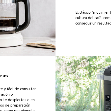
El clásico "movimient
cultura del café, co
conseguir un resulta
eras
e y fácil de consultar
ración o
o te despiertes o en
los de preparación
as, como por ejemplo