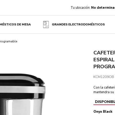
Tu ubicación:
No determina
OR PROGRAMABLE - ONYX BLACK
MÉSTICOS DE MESA
GRANDES ELECTRODOMÉSTICOS
es
 programable
CAFETE
ESPIRA
PROGRA
KCM1209OB
Con la cafete
mantendra su 
DISPONIB
Onyx Black