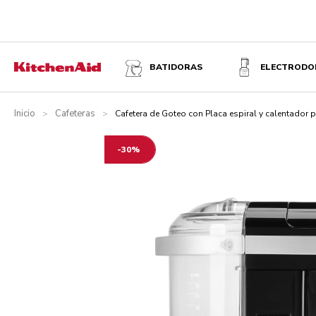
CAFETERA DE GOTEO CON PLACA ESPIRAL Y CALENTAD
BATIDORAS
ELECTRODO
Descripción
Características
¿Qué incluye?
Especificacion
Inicio
Cafeteras
>
>
Cafetera de Goteo con Placa espiral y calentador
-30%