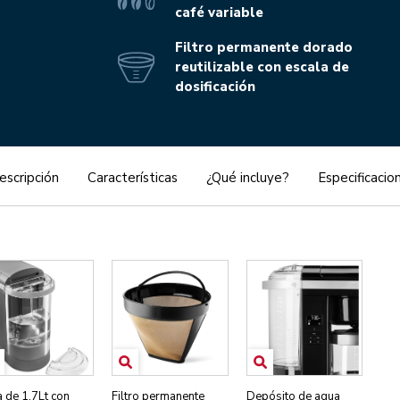
café variable
Filtro permanente dorado
reutilizable con escala de
dosificación
escripción
Características
¿Qué incluye?
Especificacio
a de 1,7Lt con
Filtro permanente
Depósito de agua