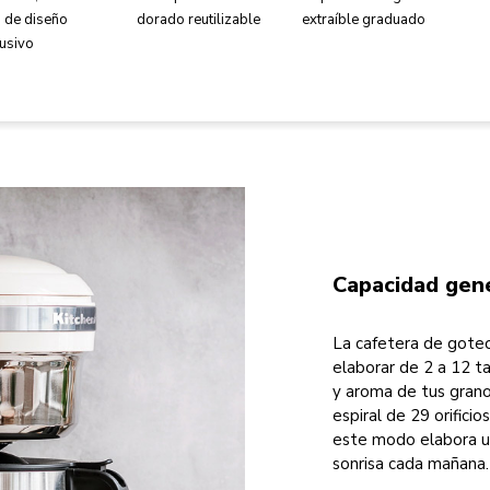
a de diseño
dorado reutilizable
extraíble graduado
lusivo
Capacidad gene
La cafetera de goteo
elaborar de 2 a 12 t
y aroma de tus grano
espiral de 29 orifici
este modo elabora un
sonrisa cada mañana.