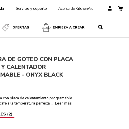
da
Servicio y soporte
Acerca de KitchenAid
Onyx Black
AÑADIR AL CARRITO
$ 4199
$ 2939
IVA
OFERTAS
EMPIEZA A CREAR
incluido
Ahorra
$ 1260
RA DE GOTEO CON PLACA
L Y CALENTADOR
MABLE - ONYX BLACK
ria con placa de calentamiento programable
Leer más
café a la temperatura perfecta
...
LES
(
2
)