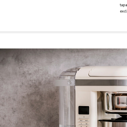
tap
exc