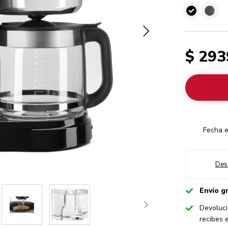
Onyx Black
$ 293
Fecha e
Des
Checked
Envío g
Checked
Devoluci
recibes 