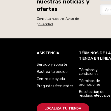
nuestras noticias y
ofertas
Ape
Consulta nuestro
Aviso de
privacidad
Servicio y soporte
Términos y condiciones
Nuestra Marca
Localiza tu tienda
ASISTENCIA
TÉRMINOS DE LA
Rastrea tu pedido
Términos de promociones
Nuestra historia
Centro de ayuda
Recolección de residuos eléctricos
TIENDA EN LÍNEA
Preguntas frecuentes
Servicio y soporte
Términos y
Rastrea tu pedido
condiciones
Centro de ayuda
Términos de
promociones
Preguntas frecuentes
Recolección de
residuos eléctricos
LOCALIZA TU TIENDA