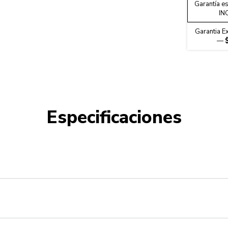
Play the 
Garantía es
IN
Garantia E
—
Especificaciones