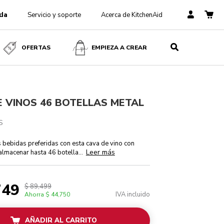
da
Servicio y soporte
Acerca de KitchenAid
$ 89,499
$ 44,749
IVA
AÑADIR AL CARRITO
incluido
Ahorra
$ 44,750
OFERTAS
EMPIEZA A CREAR
 VINOS 46 BOTELLAS METAL
S
s bebidas preferidas con esta cava de vino con
Leer más
almacenar hasta 46 botella
...
749
$ 89,499
IVA incluido
Ahorra
$ 44,750
AÑADIR AL CARRITO