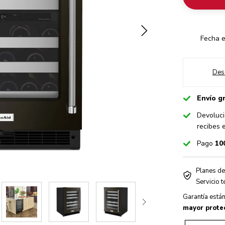
Fecha e
Des
Checked
Envío g
Checked
Devoluci
recibes 
Checked
Pago
10
Planes de
Warranty
Servicio 
Garantía está
mayor protec