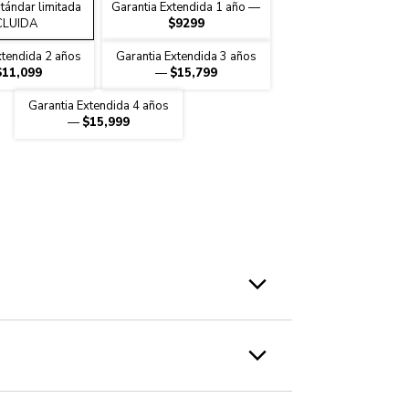
video
tándar limitada
Garantia Extendida 1 año
—
CLUIDA
$9299
xtendida 2 años
Garantia Extendida 3 años
$11,099
—
$15,799
Garantia Extendida 4 años
—
$15,999