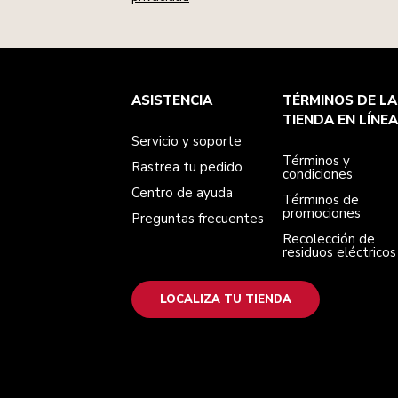
Servicio y soporte
Términos y condiciones
Nuestra Marca
Localiza tu tienda
ASISTENCIA
TÉRMINOS DE LA
Rastrea tu pedido
Términos de promociones
Nuestra historia
Centro de ayuda
Recolección de residuos eléctricos
TIENDA EN LÍNEA
Preguntas frecuentes
Servicio y soporte
Términos y
Rastrea tu pedido
condiciones
Centro de ayuda
Términos de
promociones
Preguntas frecuentes
Recolección de
residuos eléctricos
LOCALIZA TU TIENDA