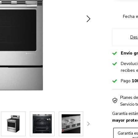
Fecha e
Des
Checked
Envío g
Checked
Devoluci
recibes 
Checked
Pago
10
Planes de
Warranty
Servicio 
Garantía está
mayor protec
Garantía es