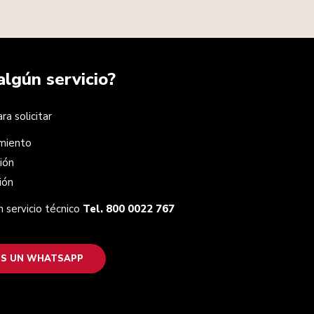
algún servicio?
a solicitar
miento
ión
ión
 servicio técnico
Tel. 800 0022 767
S UN WHATSAPP