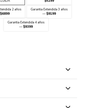
CLUIDA
$5299
xtendida 2 años
Garantia Extendida 3 años
$6899
—
$9199
Garantia Extendida 4 años
—
$9399