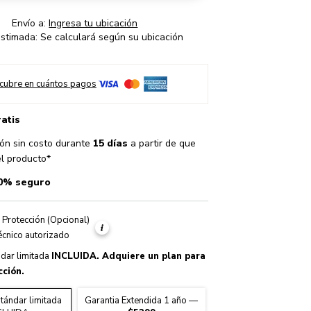
Envío a:
Ingresa tu ubicación
stimada: Se calculará según su ubicación
cubre en cuántos pagos
ratis
ón sin costo durante
15 días
a partir de que
el producto*
0% seguro
 Protección (Opcional)
Warranty
técnico autorizado
ndar limitada
INCLUIDA
. Adquiere un plan para
ción.
tándar limitada
Garantia Extendida 1 año
—