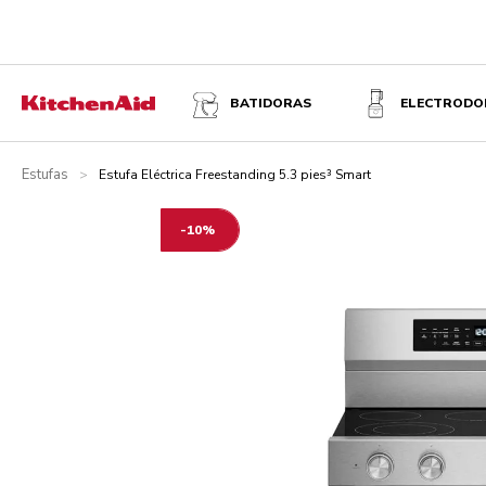
ESTUFA ELÉCTRICA FREESTANDING 5.3 PIES³ SMART
BATIDORAS
ELECTRODO
Estufas
>
Estufa Eléctrica Freestanding 5.3 pies³ Smart
-10%