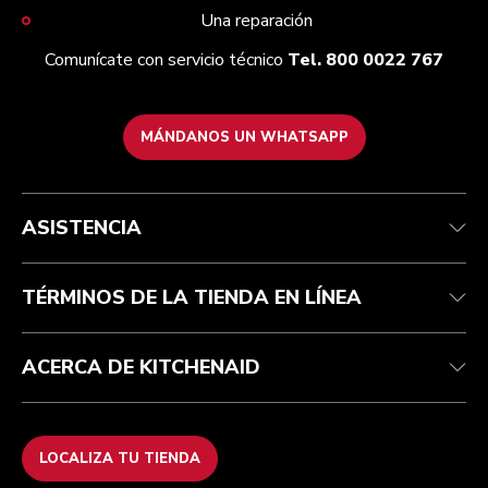
Una reparación
Comunícate con servicio técnico
Tel. 800 0022 767
MÁNDANOS UN WHATSAPP
Servicio y soporte
Términos y condiciones
Nuestra Marca
Localiza tu tienda
Rastrea tu pedido
Términos de promociones
Nuestra historia
ASISTENCIA
Centro de ayuda
Recolección de residuos eléctricos
Preguntas frecuentes
TÉRMINOS DE LA TIENDA EN LÍNEA
ACERCA DE KITCHENAID
LOCALIZA TU TIENDA