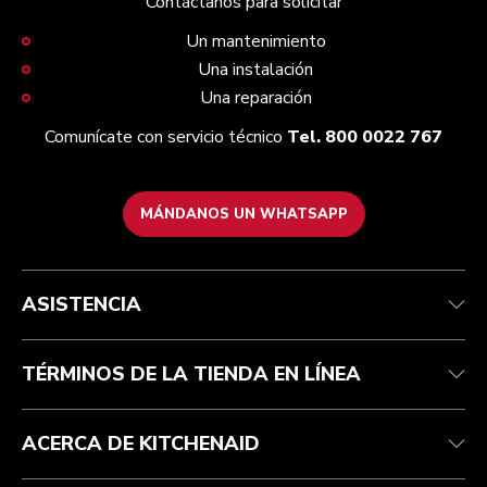
Contáctanos para solicitar
Un mantenimiento
Una instalación
Una reparación
Comunícate con servicio técnico
Tel. 800 0022 767
MÁNDANOS UN WHATSAPP
Servicio y soporte
Términos y condiciones
Nuestra Marca
Localiza tu tienda
Rastrea tu pedido
Términos de promociones
Nuestra historia
ASISTENCIA
Centro de ayuda
Recolección de residuos eléctricos
Preguntas frecuentes
TÉRMINOS DE LA TIENDA EN LÍNEA
ACERCA DE KITCHENAID