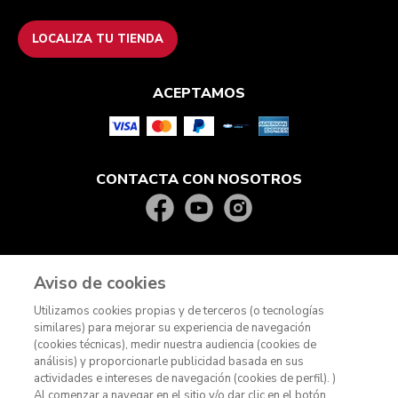
LOCALIZA TU TIENDA
ACEPTAMOS
CONTACTA CON NOSOTROS
Aviso de cookies
Utilizamos cookies propias y de terceros (o tecnologías
similares) para mejorar su experiencia de navegación
(cookies técnicas), medir nuestra audiencia (cookies de
análisis) y proporcionarle publicidad basada en sus
actividades e intereses de navegación (cookies de perfil). )
© KitchenAid 2026 - Todos los derechos reservados.
Al comenzar a navegar en el sitio y/o dar clic en el botón