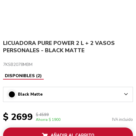
LICUADORA PURE POWER 2 L + 2 VASOS
PERSONALES - BLACK MATTE
7KSB2078MBM
DISPONIBLES
(
2
)
Black Matte
Arrow
$ 2699
$ 4599
IVA incluido
Ahorra
$ 1900
AÑADIR AL CARRITO