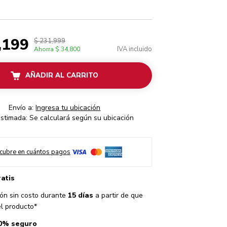
,199
$ 231,999
IVA incluido
Ahorra
$ 34,800
AÑADIR AL CARRITO
Envío a:
Ingresa tu ubicación
stimada: Se calculará según su ubicación
cubre en cuántos pagos
ratis
ón sin costo durante
15 días
a partir de que
el producto*
0% seguro