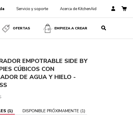
da
Servicio y soporte
Acerca de KitchenAid
Stainless
AÑADIR AL CARRITO
$ 231,999
$ 197,199
IVA
OFERTAS
EMPIEZA A CREAR
incluido
Ahorra
$ 34,800
ERADOR EMPOTRABLE SIDE BY
 PIES CÚBICOS CON
ADOR DE AGUA Y HIELO -
SS
S
LES
(
1
)
DISPONIBLE PRÓXIMAMENTE
(
1
)