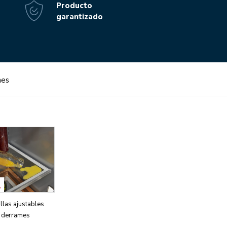
Producto
garantizado
nes
illas ajustables
i derrames