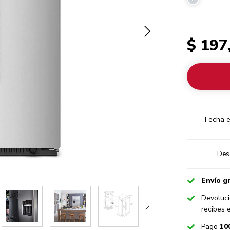
$ 197
Fecha e
Des
Checked
Envío g
Checked
Devoluci
recibes 
Checked
Pago
10