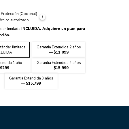
 Protección (Opcional)
Warranty
técnico autorizado
ndar limitada
INCLUIDA
. Adquiere un plan para
ción.
tándar limitada
Garantia Extendida 2 años
CLUIDA
—
$11,099
tendida 1 año
—
Garantia Extendida 4 años
9299
—
$15,999
Garantia Extendida 3 años
—
$15,799