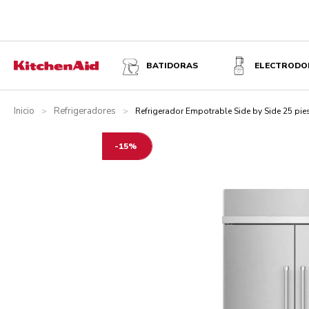
REFRIGERADOR EMPOTRABLE SIDE BY SIDE 25 PIES CÚBI
BATIDORAS
ELECTRODO
Descripción
Características
¿Qué incluye?
Especificacion
Inicio
Refrigeradores
>
>
Refrigerador Empotrable Side by Side 25 pi
-15%