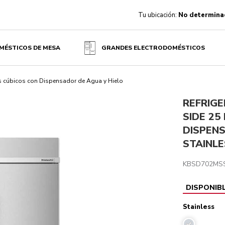
Tu ubicación:
No determina
COS CON DISPENSADOR DE AGUA Y HIELO - STAINLESS
MÉSTICOS DE MESA
GRANDES ELECTRODOMÉSTICOS
es
es cúbicos con Dispensador de Agua y Hielo
REFRIG
SIDE 25
DISPENS
STAINLE
KBSD702MS
DISPONIB
Stainless
Stainless