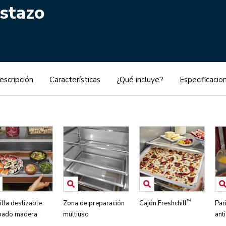
istazo
escripción
Características
¿Qué incluye?
Especificacio
™
illa deslizable
Zona de preparación
Cajón Freshchill
Par
bado madera
multiuso
ant